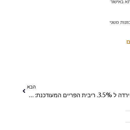
א באישור
ונות משני
ם
הבא
6/7/26 : ריבית בנק ישראל ירדה ל 3.5%. ריבית הפריים המעודכנת: 5%