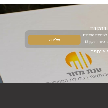
 בהקדם
לשמירת הפרטים
שליחה
ת (תיקון 13).
יה