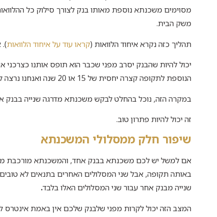
מסוימים משכנתא נוספת מאותו בנק לצורך סילוק כל ההלוואות
משק הבית.
תהליך כזה נקרא איחוד הלוואות (
קראו עוד על איחוד הלוואות
). 
יכול להיות שהבנק יסרב מפני שכבר הוא תופס אותנו כצרכני א
הנוספת לתקופה קצרה יחסית של 15 או 20 שנה ואנחנו נרצה לפרוס ל 30 שנה כדי להיות בהחזר חודשי נמוך יותר.
במקרה הזה, נוכל בהחלט לבקש משכנתא מדרגה שנייה בבנק א
זה יכול להיות פתרון טוב.
שיפור חלק ממסלולי המשכנתא
אם למשל יש לכם משכנתא בבנק אחד, והמשכנתא מורכבת משלו
באותה תקופה, אבל שני המסלולים האחרים בתנאים לא טובים ב
שנייה מבנק אחר עבור שני המסלולים האלו בלבד
.
המצב הזה יכול לקרות מפני שלבנק שלכם אין באמת אינטרס ל