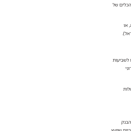
הכלים של
 או
אל).
 לשביעות
ני
לות
הבנק
יות שיועץ