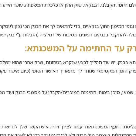
לם היזמי, הקבלני, הבנקאי, שוק ההון או כלכלת המשפחה. עושר הידע ו
גופי המימון החוץ בנקאיים, כדי להתאים לך את הבנק הכי נכון לעסקה,
ולה להתקבל בבנקים השונים מסיבות של רגולציה (הגבלות ע"י בנק ישר
רק עד החתימה על המשכנתא:
 בבנק, יש עוד תהליך לבצע שנקרא בטחונות, שרק אחרי שהוא יושלם
רק הזמן המקסימלי שנותר לך מתאריך האישור הסופי (כיום אישור עקרו
ון, שמאי, סוכן ביטוח, חתימות המוכרים/הקבלן על מסמכי הבנק ועוד מט
שליטתך, יועץ המשכנתאות יעמוד לצידך ויהיה איש הקשר שלך לדרישות 
התנהלות בעצמך מול הבנק ולא לבזבז זמן יקר כדי לא לאבד את הריב