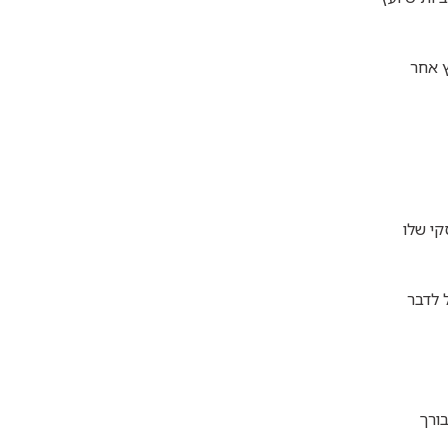
ץ אחר
קי שלו
 שתוכל לדבר
ורך