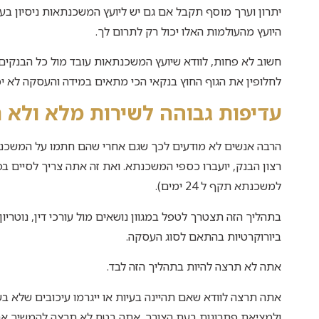
יתרון וערך מוסף תקבל אם גם יש ליועץ המשכנתאות ניסיון בעו
היועץ מהעולמות האלו יכול רק לתרום לך.
חשוב לא פחות, לוודא שיועץ המשכנתאות עובד מול כל הבנקים ו
לחלופין את הגוף החוץ בנקאי הכי מתאים במידה והעסקה לא יכ
עדיפות גבוהה לשירות מלא ולא 
הרבה אנשים לא מודעים לכך שגם אחרי שהם חתמו על המשכנתא
רצון הבנק, יועברו כספי המשכנתא. ואת זה אתה צריך לסיים בפ
למשכנתא תקף ל 24 ימים).
בתהליך הזה תצטרך לטפל במגוון נושאים מול עורכי דין, נוטרי
ביורוקרטיות בהתאם לסוג העסקה.
אתה לא תרצה להיות בתהליך הזה לבד.
אתה תרצה לוודא שאם תהיינה בעיות או ייגרמו עיכובים שלא ב
ולמציאת פתרונות בעת הצורך. אתה בטח לא תרצה להמשיך את ה